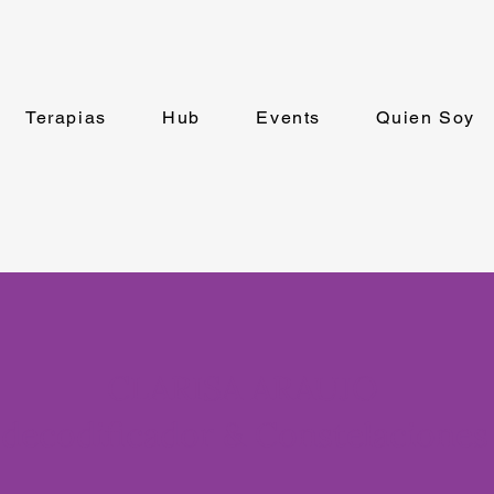
Terapias
Hub
Events
Quien Soy
CLARISA ARAUJO
odecodificador & Constelaciones 