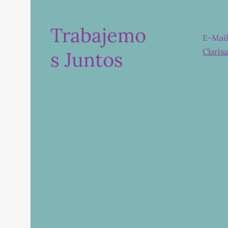
Trabajemo
E-Mail
Claris
s Juntos