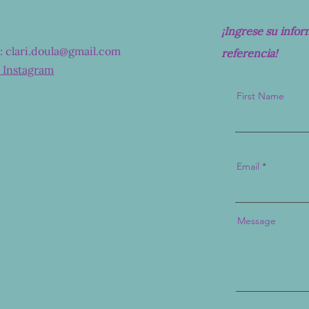
¡Ingrese su info
:
clari.doula@gmail.com
referencia!
a Instagram
First Name
Email
Message