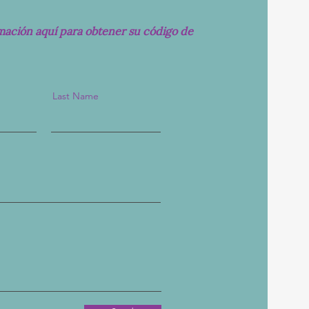
rmación aquí para obtener su código de
Last Name