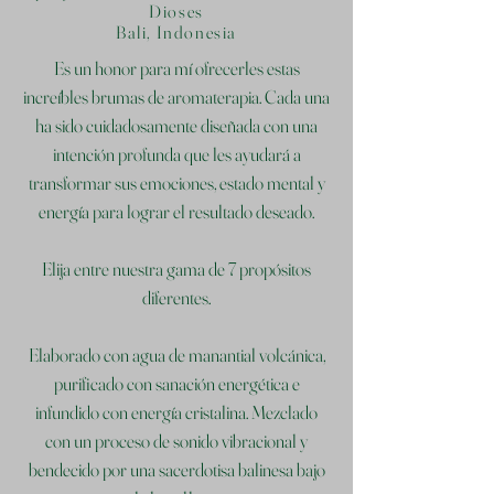
Dioses
Bali, Indonesia
Es un honor para mí ofrecerles estas
increíbles brumas de aromaterapia. Cada una
ha sido cuidadosamente diseñada con una
intención profunda que les ayudará a
transformar sus emociones, estado mental y
energía para lograr el resultado deseado.
Elija entre nuestra gama de 7 propósitos
diferentes.
Elaborado con agua de manantial volcánica,
purificado con sanación energética e
infundido con energía cristalina. Mezclado
con un proceso de sonido vibracional y
bendecido por una sacerdotisa balinesa bajo