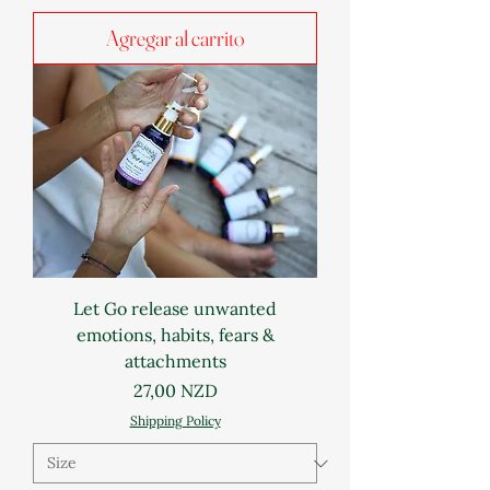
Agregar al carrito
Let Go release unwanted
emotions, habits, fears &
attachments
Precio
27,00 NZD
Shipping Policy